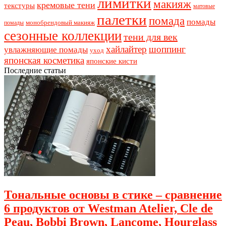
лимитки
макияж
кремовые тени
текстуры
матовые
палетки
помада
помады
монобрендовый макияж
помады
сезонные коллекции
тени для век
хайлайтер
шоппинг
увлажняющие помады
уход
японская косметика
японские кисти
Последние статьи
Тональные основы в стике – сравнение
6 продуктов от Westman Atelier, Cle de
Peau, Bobbi Brown, Lancome, Hourglass