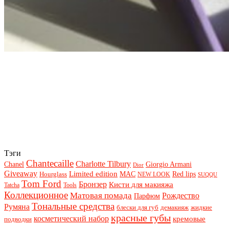
Тэги
Chantecaille
Charlotte Tilbury
Chanel
Giorgio Armani
Dior
Giveaway
Limited edition
Red lips
Hourglass
MAC
NEW LOOK
SUQQU
Tom Ford
Бронзер
Кисти для макияжа
Tatcha
Tools
Коллекционное
Матовая помада
Рождество
Парфюм
Тональные средства
Румяна
блески для губ
демакияж
жидкие
красные губы
косметический набор
кремовые
подводки