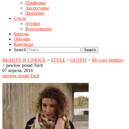
Парфюмы
Аксессуары
Шоппинг
Стиль
Аутфит
Вдохновение
Бренды
Обо мне
Контакты
Search
BEAUTY IS UNIQUE
>
STYLE
>
OUTFIT
>
My cosy birthday
>
pawlow posad Tuch
07 апреля, 2016
pawlow posad Tuch