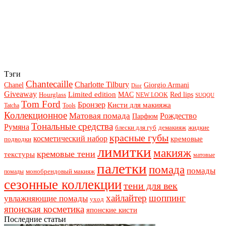
Тэги
Chantecaille
Charlotte Tilbury
Chanel
Giorgio Armani
Dior
Giveaway
Limited edition
Red lips
Hourglass
MAC
NEW LOOK
SUQQU
Tom Ford
Бронзер
Кисти для макияжа
Tatcha
Tools
Коллекционное
Матовая помада
Рождество
Парфюм
Тональные средства
Румяна
блески для губ
демакияж
жидкие
красные губы
косметический набор
кремовые
подводки
лимитки
макияж
кремовые тени
текстуры
матовые
палетки
помада
помады
монобрендовый макияж
помады
сезонные коллекции
тени для век
хайлайтер
шоппинг
увлажняющие помады
уход
японская косметика
японские кисти
Последние статьи