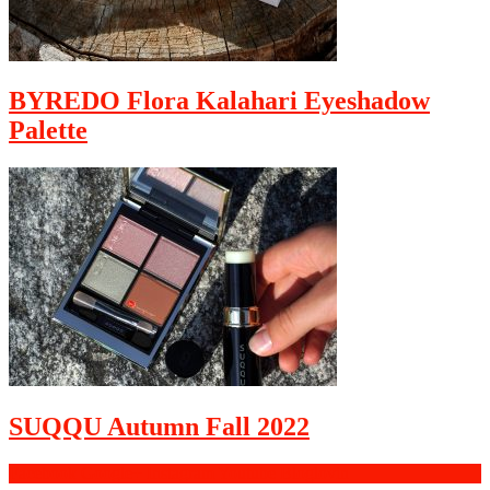
BYREDO Flora Kalahari Eyeshadow
Palette
SUQQU Autumn Fall 2022
Facebook
Google+
Instagram
Youtube
Bloglovin