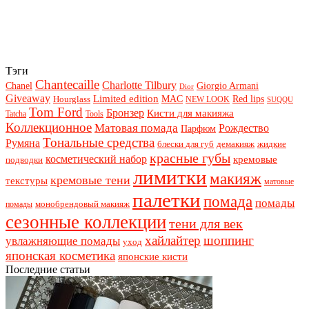
Тэги
Chantecaille
Charlotte Tilbury
Chanel
Giorgio Armani
Dior
Giveaway
Limited edition
Red lips
Hourglass
MAC
NEW LOOK
SUQQU
Tom Ford
Бронзер
Кисти для макияжа
Tatcha
Tools
Коллекционное
Матовая помада
Рождество
Парфюм
Тональные средства
Румяна
блески для губ
демакияж
жидкие
красные губы
косметический набор
кремовые
подводки
лимитки
макияж
кремовые тени
текстуры
матовые
палетки
помада
помады
монобрендовый макияж
помады
сезонные коллекции
тени для век
хайлайтер
шоппинг
увлажняющие помады
уход
японская косметика
японские кисти
Последние статьи