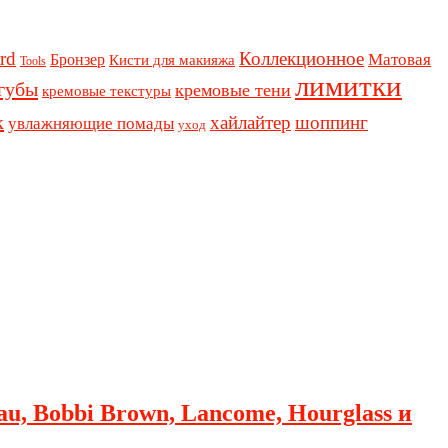
rd
Коллекционное
Бронзер
Матовая
Кисти для макияжа
Tools
лимитки
губы
кремовые тени
кремовые текстуры
к
хайлайтер
шоппинг
увлажняющие помады
уход
au, Bobbi Brown, Lancome, Hourglass и