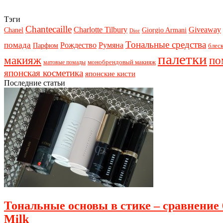
Тэги
Chantecaille
Charlotte Tilbury
Giveaway
Chanel
Giorgio Armani
Dior
Тональные средства
помада
Рождество
Румяна
Парфюм
блеск
палетки
макияж
по
монобрендовый макияж
матовые помады
японская косметика
японские кисти
Последние статьи
Тональные основы в стике – сравнение 6
Milk