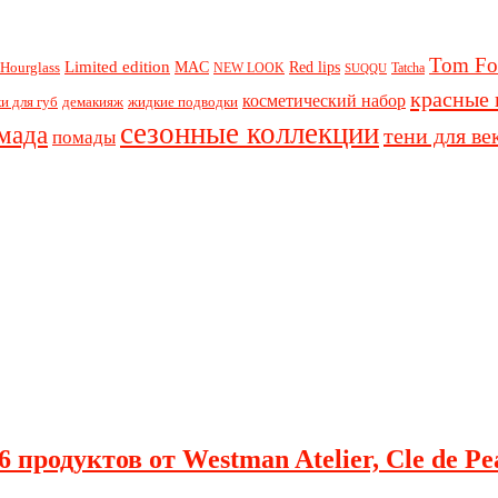
Tom Fo
Limited edition
Red lips
Hourglass
MAC
NEW LOOK
Tatcha
SUQQU
красные 
косметический набор
и для губ
демакияж
жидкие подводки
сезонные коллекции
мада
тени для ве
помады
 продуктов от Westman Atelier, Cle de Pe