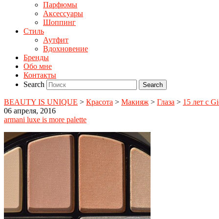
Парфюмы
Аксессуары
Шоппинг
Стиль
Аутфит
Вдохновение
Бренды
Обо мне
Контакты
Search
BEAUTY IS UNIQUE
>
Красота
>
Макияж
>
Глаза
>
15 лет с Gi
06 апреля, 2016
armani luxe is more palette