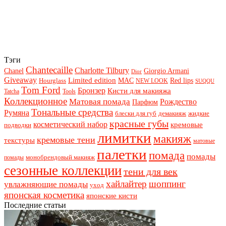
Тэги
Chantecaille
Charlotte Tilbury
Chanel
Giorgio Armani
Dior
Giveaway
Limited edition
Red lips
Hourglass
MAC
NEW LOOK
SUQQU
Tom Ford
Бронзер
Кисти для макияжа
Tatcha
Tools
Коллекционное
Матовая помада
Рождество
Парфюм
Тональные средства
Румяна
блески для губ
демакияж
жидкие
красные губы
косметический набор
кремовые
подводки
лимитки
макияж
кремовые тени
текстуры
матовые
палетки
помада
помады
монобрендовый макияж
помады
сезонные коллекции
тени для век
хайлайтер
шоппинг
увлажняющие помады
уход
японская косметика
японские кисти
Последние статьи