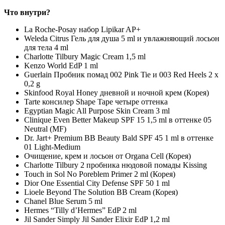
Что внутри?
La Roche-Posay набор Lipikar AP+
Weleda Citrus Гель для душа 5 ml и увлажняющий лосьон
для тела 4 ml
Charlotte Tilbury Magic Cream 1,5 ml
Kenzo World EdP 1 ml
Guerlain Пробник помад 002 Pink Tie и 003 Red Heels 2 x
0,2 g
Skinfood Royal Honey дневной и ночной крем (Корея)
Tarte консилер Shape Tape четыре оттенка
Egyptian Magic All Purpose Skin Cream 3 ml
Clinique Even Better Makeup SPF 15 1,5 ml в оттенке 05
Neutral (MF)
Dr. Jart+ Premium BB Beauty Bald SPF 45 1 ml в оттенке
01 Light-Medium
Очищение, крем и лосьон от Organa Cell (Корея)
Charlotte Tilbury 2 пробника нюдовой помады Kissing
Touch in Sol No Poreblem Primer 2 ml (Корея)
Dior One Essential City Defense SPF 50 1 ml
Lioele Beyond The Solution BB Cream (Корея)
Chanel Blue Serum 5 ml
Hermes “Tilly d’Hermes” EdP 2 ml
Jil Sander Simply Jil Sander Elixir EdP 1,2 ml