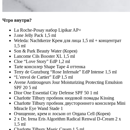
Чтро внутри?
La Roche-Posay набор Lipikar AP+
J.one Jelly Pack 1,5 ml
Weleda: Nachtkerze Крем для лица 1,5 ml + концентрат
1,5 ml
Son & Park Beauty Water (Корея)
Lancome Cils Booster XL 1,5 ml
Cloe “Love Story” EdP 1,2 ml
Tarte консилер Shape Tape 4 оттенка
Terry de Gunzburg “Rose Infernale” EdP Intense 1,5 ml
“L’envol de Cartier” EdP 1,5 ml
Avene Antirougeurs Jour Moisturizing Protecting Emulsion
SPF 20 5 ml
Dior One Essential City Defense SPF 50 1 ml
Charlotte Tilbury пробник нюдовой помады Kissing
Charlotte Tilbury пробник двустороннего консилера Mini
Miracle Eye Wand Stade 1
Очищение, крем и лосьон от Organa Cell (Корея)
2 x Dr. Irena Eris Algorithm Radical Renwal D-Cream 2 x
1,5 ml
Charlotte Tilbury Magic Cream 1,5 ml