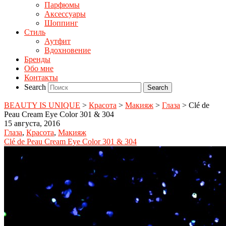
Парфюмы
Аксессуары
Шоппинг
Стиль
Аутфит
Вдохновение
Бренды
Обо мне
Контакты
Search
BEAUTY IS UNIQUE
>
Красота
>
Макияж
>
Глаза
>
Clé de
Peau Cream Eye Color 301 & 304
15 августа, 2016
Глаза
,
Красота
,
Макияж
Clé de Peau Cream Eye Color 301 & 304