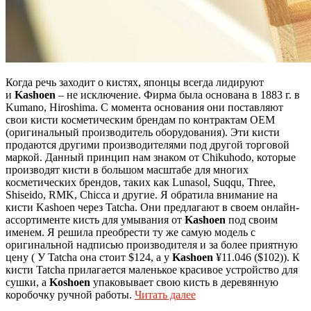
Когда речь заходит о кистях, японцы всегда лидируют
и
Kashoen
– не исключение. Фирма была основана в 1883 г. в
Kumano, Hiroshima. С момента основания они поставляют
свои кисти косметическим брендам по контрактам OEM
(оригинальный производитель оборудования). Эти кисти
продаются другими производителями под другой торговой
маркой. Данный принцип нам знаком от Chikuhodo, которые
производят кисти в большом масштабе для многих
косметических брендов, таких как Lunasol, Suqqu, Three,
Shiseido, RMK, Chicca и другие. Я обратила внимание на
кисти Kashoen через Tatcha. Они предлагают в своем онлайн-
ассортименте кисть для умывания от
Kashoen
под своим
именем. Я решила преобрести ту же самую модель с
оригинальной надписью производителя и за более приятную
цену ( У Tatcha она стоит $124, а у
Kashoen
¥11.046 ($102)). К
кисти Tatcha прилагается маленькое красивое устройство для
сушки, а
Koshoen
упаковывает свою кисть в деревянную
коробочку ручной работы.
Читать далее