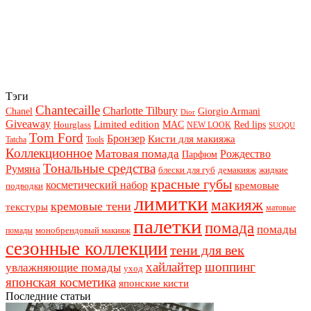
Тэги
Chantecaille
Charlotte Tilbury
Chanel
Giorgio Armani
Dior
Giveaway
Limited edition
Red lips
Hourglass
MAC
NEW LOOK
SUQQU
Tom Ford
Бронзер
Кисти для макияжа
Tatcha
Tools
Коллекционное
Матовая помада
Рождество
Парфюм
Тональные средства
Румяна
блески для губ
демакияж
жидкие
красные губы
косметический набор
кремовые
подводки
лимитки
макияж
кремовые тени
текстуры
матовые
палетки
помада
помады
монобрендовый макияж
помады
сезонные коллекции
тени для век
хайлайтер
шоппинг
увлажняющие помады
уход
японская косметика
японские кисти
Последние статьи