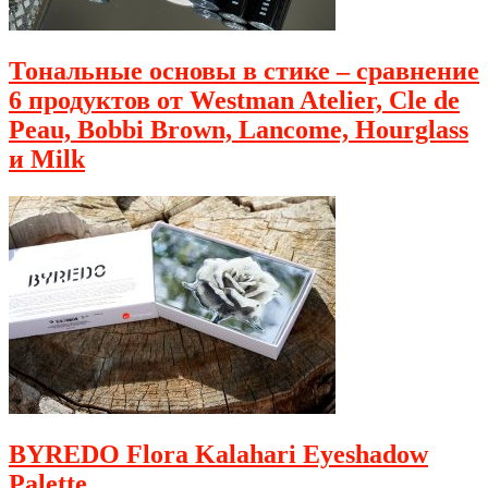
Тональные основы в стике – сравнение
6 продуктов от Westman Atelier, Cle de
Peau, Bobbi Brown, Lancome, Hourglass
и Milk
BYREDO Flora Kalahari Eyeshadow
Palette