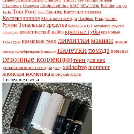
Chanel
Giorgio Armani
Dior
Giveaway
Limited edition
Red lips
Hourglass
MAC
NEW LOOK
SUQQU
Tom Ford
Бронзер
Кисти для макияжа
Tatcha
Tools
Коллекционное
Матовая помада
Рождество
Парфюм
Тональные средства
Румяна
блески для губ
демакияж
жидкие
красные губы
косметический набор
кремовые
подводки
лимитки
макияж
кремовые тени
текстуры
матовые
палетки
помада
помады
монобрендовый макияж
помады
сезонные коллекции
тени для век
хайлайтер
шоппинг
увлажняющие помады
уход
японская косметика
японские кисти
Последние статьи