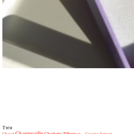
Тэги
Chantecaille
Charlotte Tilbury