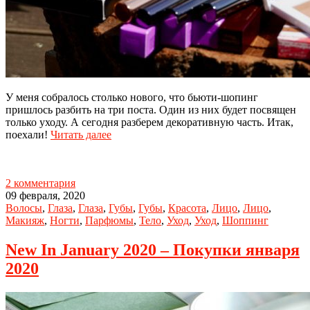
У меня собралось столько нового, что бьюти-шопинг
пришлось разбить на три поста. Один из них будет посвящен
только уходу. А сегодня разберем декоративную часть. Итак,
поехали!
Читать далее
2 комментария
09 февраля, 2020
Волосы
,
Глаза
,
Глаза
,
Губы
,
Губы
,
Красота
,
Лицо
,
Лицо
,
Макияж
,
Ногти
,
Парфюмы
,
Тело
,
Уход
,
Уход
,
Шоппинг
New In January 2020 – Покупки января
2020