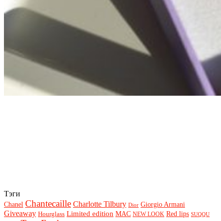
Тэги
Chantecaille
Charlotte Tilbury
Chanel
Giorgio Armani
Dior
Giveaway
Limited edition
Red lips
Hourglass
MAC
NEW LOOK
SUQQU