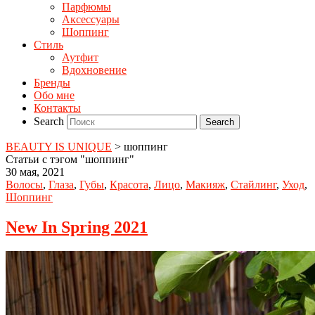
Парфюмы
Аксессуары
Шоппинг
Стиль
Аутфит
Вдохновение
Бренды
Обо мне
Контакты
Search
BEAUTY IS UNIQUE
>
шоппинг
Статьи с тэгом "шоппинг"
30 мая, 2021
Волосы
,
Глаза
,
Губы
,
Красота
,
Лицо
,
Макияж
,
Стайлинг
,
Уход
,
Шоппинг
New In Spring 2021