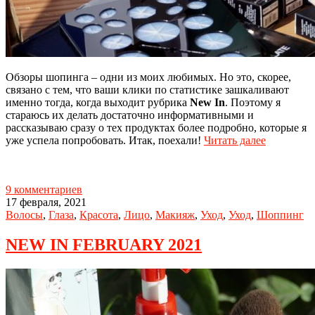
Обзоры шопинга – одни из моих любимых. Но это, скорее,
связано с тем, что ваши клики по статистике зашкаливают
именно тогда, когда выходит рубрика
New In
. Поэтому я
стараюсь их делать достаточно информативными и
рассказываю сразу о тех продуктах более подробно, которые я
уже успела попробовать. Итак, поехали!
Читать далее
9 комментариев
17 февраля, 2021
Волосы
,
Глаза
,
Красота
,
Лицо
,
Макияж
,
Уход
,
Уход
,
Шоппинг
NEW IN FEBRUARY 2021