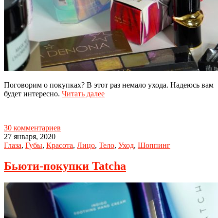
Поговорим о покупках? В этот раз немало ухода. Надеюсь вам
будет интересно.
Читать далее
30 комментариев
27 января, 2020
Глаза
,
Губы
,
Красота
,
Лицо
,
Тело
,
Уход
,
Шоппинг
Бьюти-покупки Tatcha