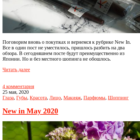
Поговорим вновь о покупках и вернемся к рубрике New In.
Все в один пост не уместилось, пришлось разбить на два
обзора. В сегодняшнем посте будут преимущественно из
Японии. Но и без местного шопинга не обошлось.
Читать далее
4 комментария
25 мая, 2020
Глаза
,
Губы
,
Красота
,
Лицо
,
Макияж
,
Парфюмы
,
Шоппинг
New in May 2020