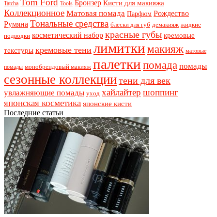
Tom Ford
Бронзер
Кисти для макияжа
Tatcha
Tools
Коллекционное
Матовая помада
Рождество
Парфюм
Тональные средства
Румяна
блески для губ
демакияж
жидкие
красные губы
косметический набор
кремовые
подводки
лимитки
макияж
кремовые тени
текстуры
матовые
палетки
помада
помады
монобрендовый макияж
помады
сезонные коллекции
тени для век
хайлайтер
шоппинг
увлажняющие помады
уход
японская косметика
японские кисти
Последние статьи