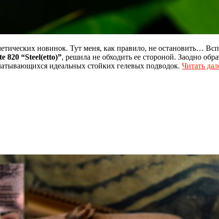
осметических новинок. Тут меня, как правило, не остановить… 
e 820 “Steel(etto)”
, решила не обходить ее стороной. Заодно об
ечатывающихся идеальных стойких гелевых подводок.
Читать дал