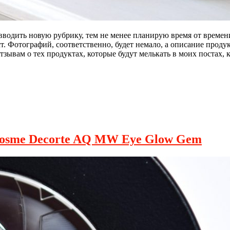
у вводить новую рубрику, тем не менее планирую время от врем
. Фотографий, соответственно, будет немало, а описание проду
зывам о тех продуктах, которые будут мелькать в моих постах, 
 Cosme Decorte AQ MW Eye Glow Gem