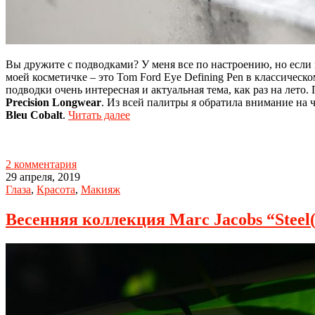
Вы дружите с подводками? У меня все по настроению, но если 
моей косметичке – это Tom Ford Eye Defining Pen в классическ
подводки очень интересная и актуальная тема, как раз на лет
Precision Longwear
. Из всей палитры я обратила внимание на
Bleu Cobalt
.
Читать далее
2 комментария
29 апреля, 2019
Глаза
,
Красота
,
Макияж
Весенняя коллекция Marc Jacobs “Steel(