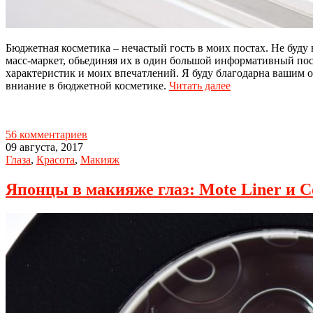
Бюджетная косметика – нечастый гость в моих постах. Не буд
масс-маркет, обьединяя их в один большой информативный пост
характеристик и моих впечатлений. Я буду благодарна вашим от
вниание в бюджетной косметике.
Читать далее
56 комментариев
09 августа, 2017
Глаза
,
Красота
,
Макияж
Японцы в макияже глаз: Mote Liner и