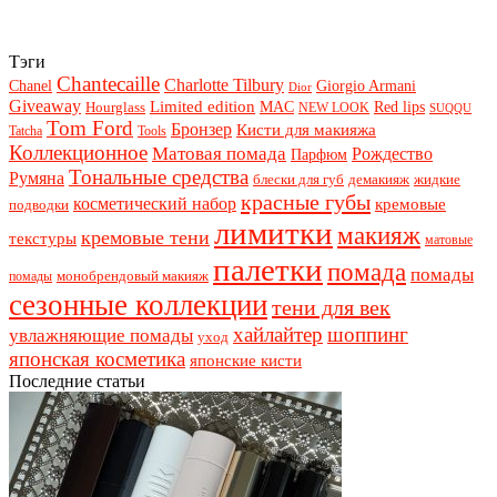
Тэги
Chantecaille
Charlotte Tilbury
Chanel
Giorgio Armani
Dior
Giveaway
Limited edition
Red lips
Hourglass
MAC
NEW LOOK
SUQQU
Tom Ford
Бронзер
Кисти для макияжа
Tatcha
Tools
Коллекционное
Матовая помада
Рождество
Парфюм
Тональные средства
Румяна
блески для губ
демакияж
жидкие
красные губы
косметический набор
кремовые
подводки
лимитки
макияж
кремовые тени
текстуры
матовые
палетки
помада
помады
монобрендовый макияж
помады
сезонные коллекции
тени для век
хайлайтер
шоппинг
увлажняющие помады
уход
японская косметика
японские кисти
Последние статьи