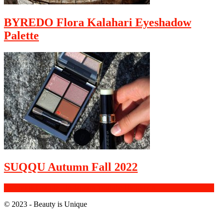
BYREDO Flora Kalahari Eyeshadow
Palette
SUQQU Autumn Fall 2022
Facebook
Google+
Instagram
Youtube
Bloglovin
© 2023 - Beauty is Unique