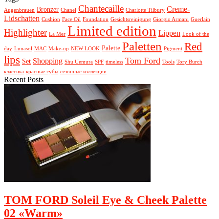
Chantecaille
Creme-
Bronzer
Augenbrauen
Chanel
Charlotte Tilbury
Lidschatten
Cushion
Face Oil
Foundation
Gesichtsreinigung
Giorgio Armani
Guerlain
Limited edition
Highlighter
Lippen
La Mer
Look of the
Paletten
Red
Palette
day
Lunasol
MAC
Make-up
NEW LOOK
Pigment
lips
Tom Ford
Shopping
Set
Shu Uemura
SPF
timeless
Tools
Tory Burch
классика
красные губы
сезонные коллекции
Recent Posts
TOM FORD Soleil Eye & Cheek Palette
02 «Warm»